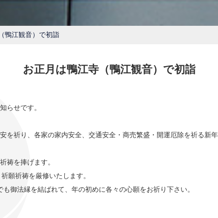
（鴨江観音）で初詣
お正月は鴨江寺（鴨江観音）で初詣
知らせです。
安を祈り、各家の家内安全、交通安全・商売繁盛・開運厄除を祈る新年
祈祷を捧げます。
、祈願祈祷を厳修いたします。
でも御法縁を結ばれて、年の初めに各々の心願をお祈り下さい。