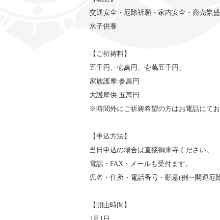
交通安全・厄除祈願・家内安全・商売繁盛
水子供養
【ご祈祷料】
五千円、壱萬円、壱萬五千円、
家族護摩:参萬円
大護摩供:五萬円
※時間外にご祈祷希望の方はお電話にてお
【申込方法】
当日申込の場合は直接御来寺ください。
電話・FAX・メールも受付ます。
氏名・住所・電話番号・願意(例ー開運厄除
【開山時間】
1月1日