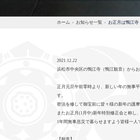
ホーム
お知らせ一覧
お正月は鴨江寺
2021.12.22
浜松市中央区の鴨江寺（鴨江観音）からお
正月元旦午前零時より、新しい年の無事平
す。
密法を修して御宝前に皆々様の新年の護摩
またお正月(1月中)新年特別修正会と称し
1年間無事息災で暮らせますよう皆様一人
【願意】